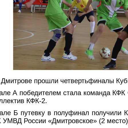
 Дмитрове прошли четвертьфиналы Куб
але А победителем стала команда КФК 
ллектив КФК-2.
але Б путевку в полуфинал получили К
К УМВД России «Дмитровское» (2 место)