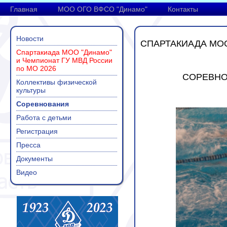
Главная
МОО ОГО ВФСО "Динамо"
Контакты
Новости
СПАРТАКИАДА МОО
Спартакиада МОО "Динамо"
и Чемпионат ГУ МВД России
по МО 2026
СОРЕВНО
Коллективы физической
культуры
Соревнования
Работа с детьми
Регистрация
Пресса
Документы
Видео