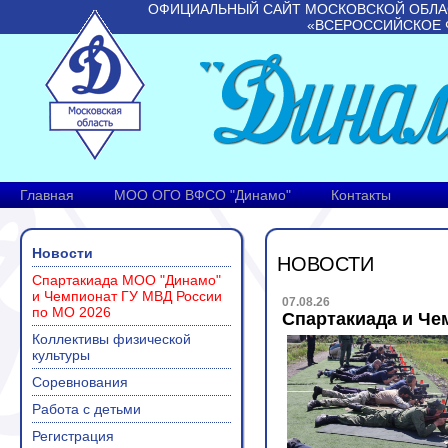
ОФИЦИАЛЬНЫЙ САЙТ МОСКОВСКОЙ ОБЛА
«ВСЕРОССИЙСКОЕ 
Главная
МОО ОГО ВФСО "Динамо"
Контакты
Новости
НОВОСТИ
Спартакиада МОО "Динамо"
и Чемпионат ГУ МВД России
07.08.26
по МО 2026
Спартакиада и Че
Коллективы физической
культуры
Соревнования
Работа с детьми
Регистрация