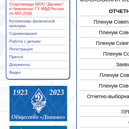
Спартакиада МОО "Динамо"
и Чемпионат ГУ МВД России
ОТЧЕТН
по МО 2026
Коллективы физической
Пленум Совет
культуры
Пленум Сов
Соревнования
Работа с детьми
Пленум Совет
Регистрация
Пленум Со
Пресса
Заяв
Документы
Видео
Пленум Сов
Пленум Сове
Отчетно-выборн
ПР