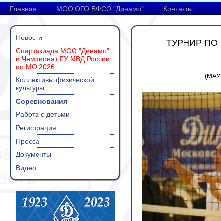
Главная
МОО ОГО ВФСО "Динамо"
Контакты
Новости
ТУРНИР ПО
Спартакиада МОО "Динамо"
и Чемпионат ГУ МВД России
по МО 2026
(МАУ 
Коллективы физической
культуры
Соревнования
Работа с детьми
Регистрация
Пресса
Документы
Видео