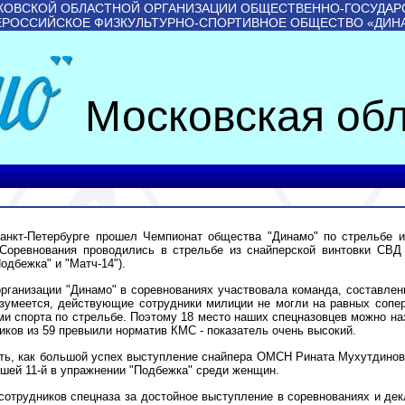
КОВСКОЙ ОБЛАСТНОЙ ОРГАНИЗАЦИИ ОБЩЕСТВЕННО-ГОСУДАР
ЕРОССИЙСКОЕ ФИЗКУЛЬТУРНО-СПОРТИВНОЕ ОБЩЕСТВО «ДИН
Московская обл
Санкт-Петербурге прошел Чемпионат общества "Динамо" по стрельбе и
 Соревнования проводились в стрельбе из снайперской винтовки СВД
одбежка" и "Матч-14").
организации "Динамо" в соревнованиях участвовала команда, составле
азумеется, действующие сотрудники милиции не могли на равных сопер
и спорта по стрельбе. Поэтому 18 место наших спецназовцев можно наз
иков из 59 превыили норматив КМС - показатель очень высокий.
ить, как большой успех выступление снайпера ОМСН Рината Мухутдинова
вшей 11-й в упражнении "Подбежка" среди женщин.
отрудников спецназа за достойное выступление в соревнованиях и дек