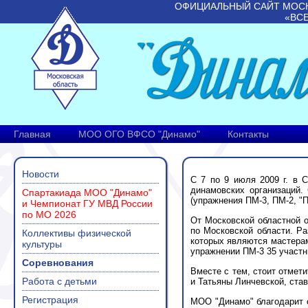
ОФИЦИАЛЬНЫЙ САЙТ МОС
«ВС
Главная
МОО ОГО ВФСО "Динамо"
Контакты
Новости
С 7 по 9 июля 2009 г. в 
динамовских организаций.
Спартакиада МОО "Динамо"
(упражнения ПМ-3, ПМ-2, "П
и Чемпионат ГУ МВД России
по МО 2026
От Московской областной 
по Московской области. Р
Коллективы физической
которых являются мастерам
культуры
упражнении ПМ-3 35 участн
Соревнования
Вместе с тем, стоит отмет
Работа с детьми
и Татьяны Линчевской, ста
Регистрация
МОО "Динамо" благодарит с