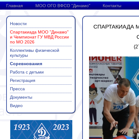
Главная
МОО ОГО ВФСО "Динамо"
Контакты
Новости
СПАРТАКИАДА М
Спартакиада МОО "Динамо"
и Чемпионат ГУ МВД России
по МО 2026
(2
Коллективы физической
культуры
Соревнования
Работа с детьми
Регистрация
Пресса
Документы
Видео