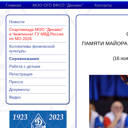
Главная
МОО ОГО ВФСО "Динамо"
Контакты
Новости
Спартакиада МОО "Динамо"
и Чемпионат ГУ МВД России
по МО 2026
ПАМЯТИ МАЙОРА
Коллективы физической
культуры
(16 ноя
Соревнования
Работа с детьми
Регистрация
Пресса
Документы
Видео