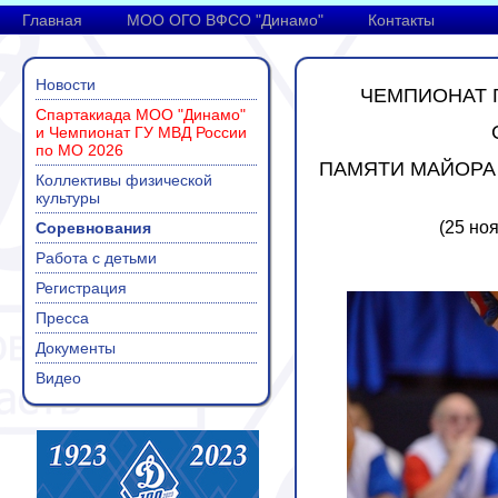
Главная
МОО ОГО ВФСО "Динамо"
Контакты
Новости
ЧЕМПИОНАТ Г
Спартакиада МОО "Динамо"
и Чемпионат ГУ МВД России
по МО 2026
ПАМЯТИ МАЙОРА
Коллективы физической
культуры
(25 ноя
Соревнования
Работа с детьми
Регистрация
Пресса
Документы
Видео