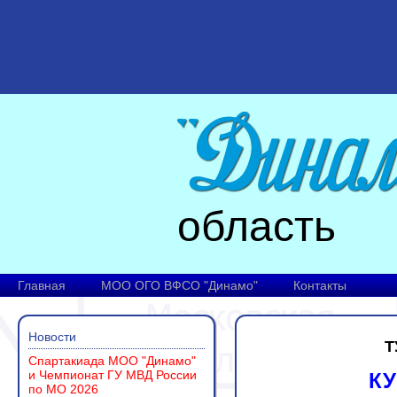
область
Главная
МОО ОГО ВФСО "Динамо"
Контакты
Новости
Т
Спартакиада МОО "Динамо"
и Чемпионат ГУ МВД России
КУ
по МО 2026