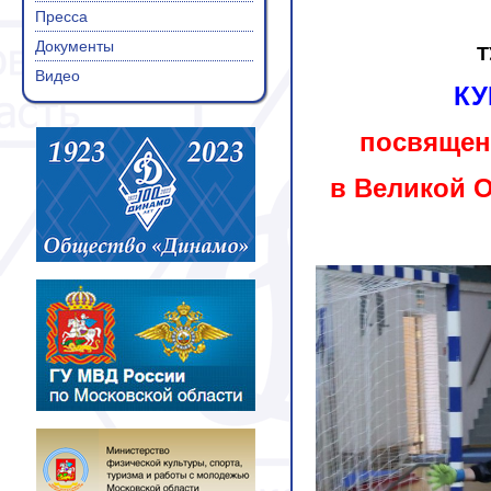
Пресса
Документы
Т
Видео
КУ
посвящен
в Великой О