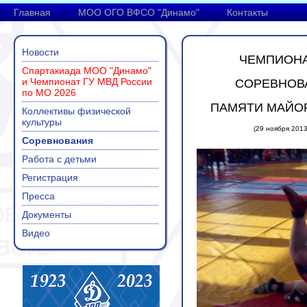
Главная
МОО ОГО ВФСО "Динамо"
Контакты
Новости
ЧЕМПИОНАТ
Спартакиада МОО "Динамо"
и Чемпионат ГУ МВД России
СОРЕВНОВА
по МО 2026
ПАМЯТИ МАЙОР
Коллективы физической
культуры
(29 ноября 2013
Соревнования
Работа с детьми
Регистрация
Пресса
Документы
Видео