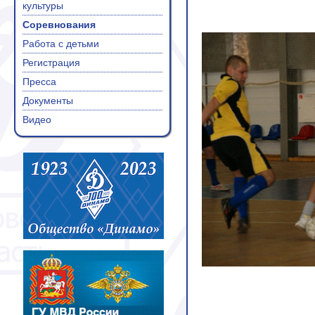
культуры
Соревнования
Работа с детьми
Регистрация
Пресса
Документы
Видео