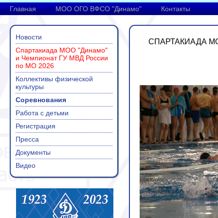
Главная
МОО ОГО ВФСО "Динамо"
Контакты
Новости
СПАРТАКИАДА МО
Спартакиада МОО "Динамо"
и Чемпионат ГУ МВД России
по МО 2026
Коллективы физической
культуры
Соревнования
Работа с детьми
Регистрация
Пресса
Документы
Видео