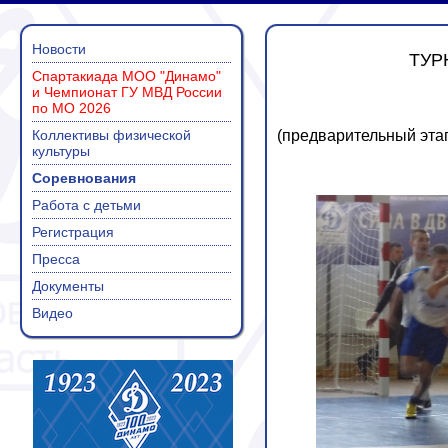
Новости
ТУР
Спартакиада МОО "Динамо"
и Чемпионат ГУ МВД России
по МО 2026
Коллективы физической
(предварительный этап 
культуры
Соревнования
Работа с детьми
Регистрация
Пресса
Документы
Видео