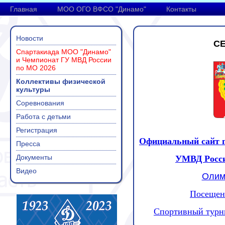
Главная
МОО ОГО ВФСО "Динамо"
Контакты
Новости
С
Спартакиада МОО "Динамо"
и Чемпионат ГУ МВД России
по МО 2026
Коллективы физической
культуры
Соревнования
Работа с детьми
Регистрация
Официальный сайт г
Пресса
Документы
УМВД Росси
Видео
Олим
Посещен
Спортивный турни