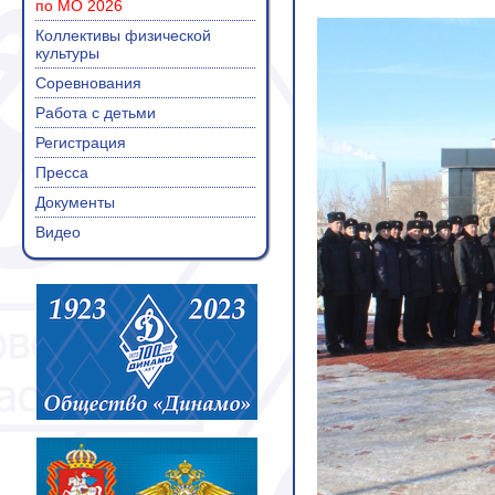
по МО 2026
Коллективы физической
культуры
Соревнования
Работа с детьми
Регистрация
Пресса
Документы
Видео