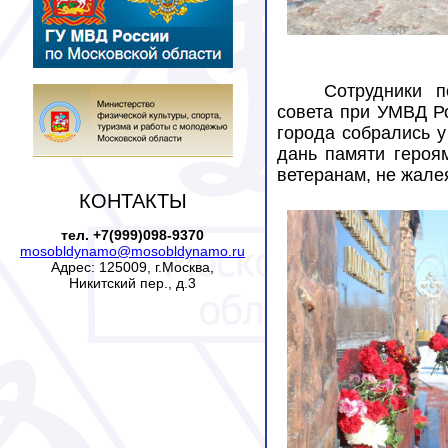
Сотрудники п
совета при УМВД Р
города собрались у
дань памяти героя
ветеранам, не жале
КОНТАКТЫ
тел. +7(999)098-9370
mosobldynamo@mosobldynamo.ru
Адрес: 125009, г.Москва,
Никитский пер., д.3