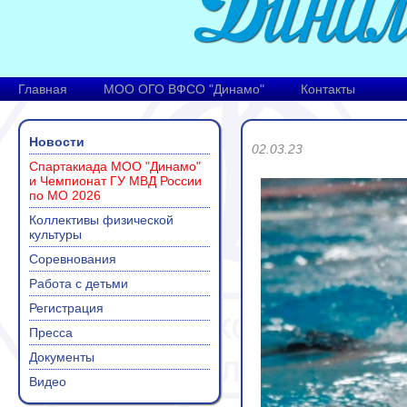
Главная
МОО ОГО ВФСО "Динамо"
Контакты
Новости
02.03.23
Спартакиада МОО "Динамо"
и Чемпионат ГУ МВД России
по МО 2026
Коллективы физической
культуры
Соревнования
Работа с детьми
Регистрация
Пресса
Документы
Видео