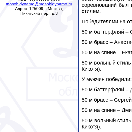
mosobldynamo@mosobldynamo.ru
соревнований был 
Адрес: 125009, г.Москва,
стилем.
Никитский пер., д.3
Победителями на от
50 м баттерфляй – 
50 м брасс – Анаст
50 м на спине – Ек
50 м вольный стиль
Кикотя).
У мужчин победили
:
50 м баттерфляй – 
50 м брасс – Серге
50 м на спине – Дм
50 м вольный стиль
Кикотя).