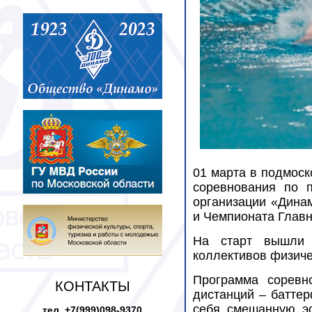
01 марта в подмоск
соревнования по 
организации «Дина
и Чемпионата Главн
На старт вышли 
коллективов физиче
Программа соревн
КОНТАКТЫ
дистанций – баттер
себя смешанную эс
тел. +7(999)098-9370