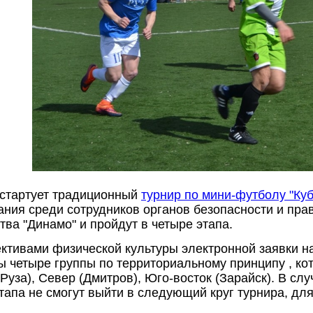
 стартует традиционный
турнир по мини-футболу "Куб
ния среди сотрудников органов безопасности и пр
ва "Динамо" и пройдут в четыре этапа.
ктивами физической культуры электронной заявки н
 четыре группы по территориальному принципу , кот
Руза), Север (Дмитров), Юго-восток (Зарайск). В сл
тапа не смогут выйти в следующий круг турнира, для