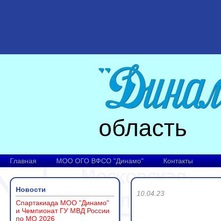
область
Главная
МОО ОГО ВФСО "Динамо"
Контакты
Новости
10.04.23
Спартакиада МОО "Динамо"
и Чемпионат ГУ МВД России
по МО 2026