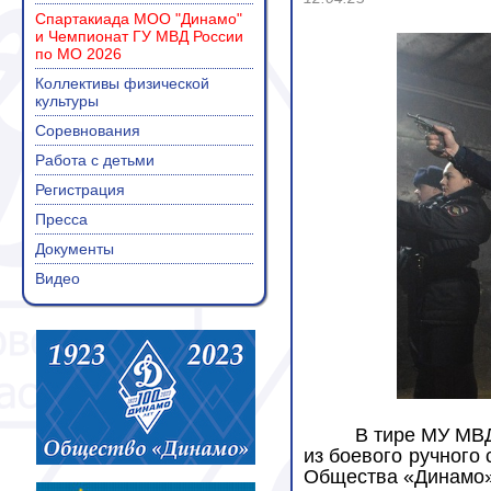
Спартакиада МОО "Динамо"
и Чемпионат ГУ МВД России
по МО 2026
Коллективы физической
культуры
Соревнования
Работа с детьми
Регистрация
Пресса
Документы
Видео
В тире МУ МВ
из боевого ручного
Общества «Динамо»