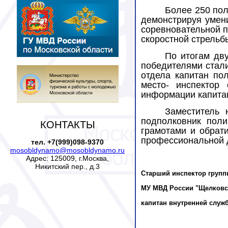
Более 250 пол
демонстрируя умени
соревновательной 
скоростной стрель
По итогам дв
победителями стали
отдела капитан по
место- инспектор
информации капита
Заместитель 
подполковник поли
КОНТАКТЫ
грамотами и обрат
профессиональной д
тел. +7(999)098-9370
mosobldynamo@mosobldynamo.ru
Адрес: 125009, г.Москва,
Никитский пер., д.3
Старший инспектор групп
МУ МВД России "Щелковс
капитан внутренней служ