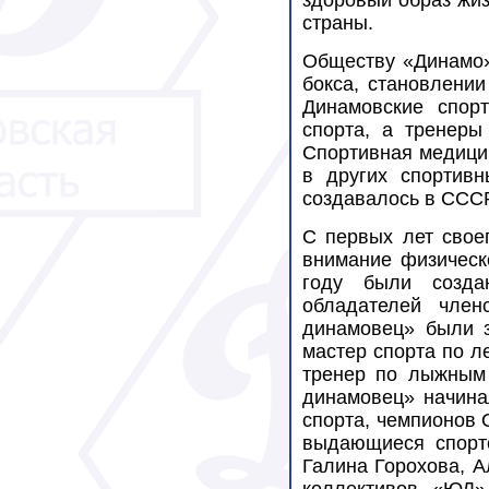
здоровый образ жиз
страны.
Обществу «Динамо»
бокса, становлении
Динамовские спор
спорта, а тренеры
Спортивная медици
в других спортив
создавалось в СССР
С первых лет свое
внимание физическ
году были созда
обладателей член
динамовец» были з
мастер спорта по л
тренер по лыжным 
динамовец» начина
спорта, чемпионов 
выдающиеся спорт
Галина Горохова, А