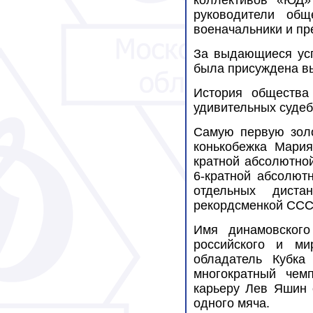
коллективов «ЮД»
руководители общ
военачальники и пр
За выдающиеся усп
была присуждена в
История общества
удивительных судеб
Самую первую зол
конькобежка Мария
кратной абсолютной
6-кратной абсолют
отдельных дистан
рекордсменкой ССС
Имя динамовског
российского и ми
обладатель Кубка
многократный чем
карьеру Лев Яшин 
одного мяча.