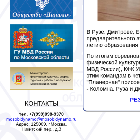
В Рузе, Дмитрове, 
предварительного э
летию образования 
По итогам соревнов
физической культур
МВД России), КФК У
этим командам в че
"Планерная" присое
- Коломна, Руза и 
РЕ
КОНТАКТЫ
тел. +7(999)098-9370
mosobldynamo@mosobldynamo.ru
Адрес: 125009, г.Москва,
Никитский пер., д.3