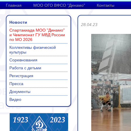
Главная
МОО ОГО ВФСО "Динамо"
Контакты
Новости
28.04.23
Спартакиада МОО "Динамо"
и Чемпионат ГУ МВД России
по МО 2026
Коллективы физической
культуры
Соревнования
Работа с детьми
Регистрация
Пресса
Документы
Видео