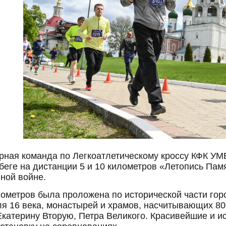
орная команда по Легкоатлетическому кроссу КФК УМ
абеге на дистанции 5 и 10 километров «Летопись Па
ной войне.
илометров была проложена по исторической части го
я 16 века, монастырей и храмов, насчитывающих 80
Екатерину Вторую, Петра Великого. Красивейшие и и