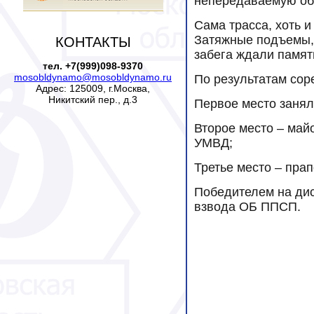
непередаваемую обс
Сама трасса, хоть 
Затяжные подъемы, 
КОНТАКТЫ
забега ждали памят
тел. +7(999)098-9370
mosobldynamo@mosobldynamo.ru
По результатам сор
Адрес: 125009, г.Москва,
Никитский пер., д.3
Первое место занял
Второе место – май
УМВД;
Третье место – пра
Победителем на дис
взвода ОБ ППСП.