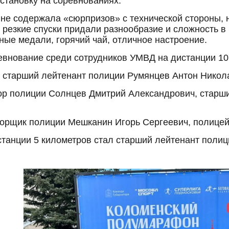
тановку на соревнованиях.
и не содержала «сюрпризов» с технической стороны, 
резкие спуски придали разнообразие и сложность в
ные медали, горячий чай, отличное настроение.
евнование среди сотрудников УМВД на дистанции 10
 старший лейтенант полиции Румянцев Антон Никол
ор полиции Солнцев Дмитрий Александрович, старш
порщик полиции Мешканин Игорь Сергеевич, полице
танции 5 километров стал старший лейтенант поли