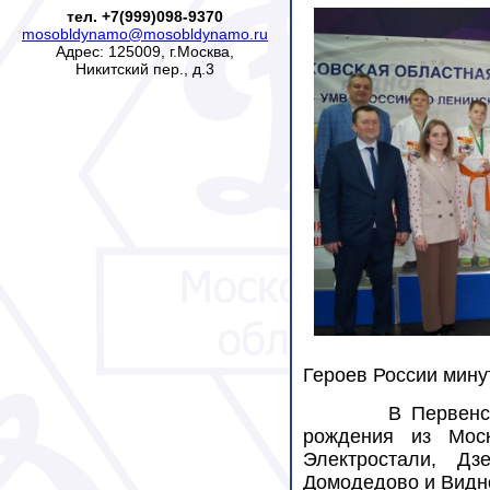
тел. +7(999)098-9370
mosobldynamo@mosobldynamo.ru
Адрес: 125009, г.Москва,
Никитский пер., д.3
Героев России мину
В Первенс
рождения из Моск
Электростали, Дз
Домодедово и Видн