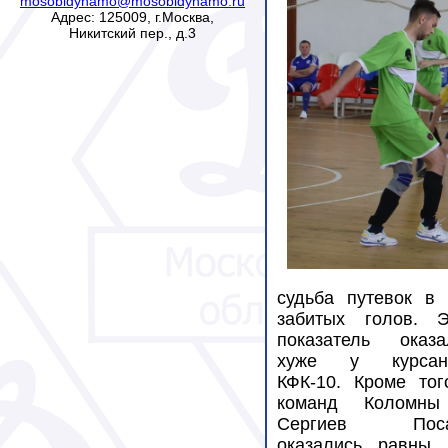
mosobldynamo@mosobldynamo.ru
Адрес: 125009, г.Москва,
Никитский пер., д.3
судьба путевок в
забитых голов. Э
показатель оказа
хуже у курсан
КФК-10. Кроме тог
команд Коломн
Сергиев Поса
оказались равны 