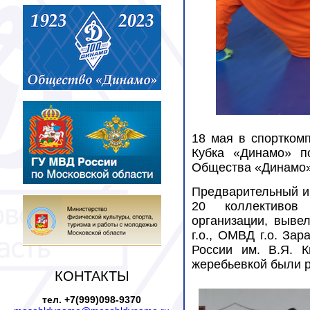
18 мая в спортком
Кубка «Динамо» п
Общества «Динамо»
Предварительный и 
20 коллективов 
организации, выве
г.о., ОМВД г.о. За
России им. В.Я. К
жеребьевкой были р
КОНТАКТЫ
тел. +7(999)098-9370