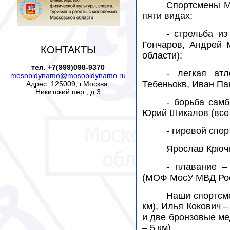
Спортсмены М
пяти видах:
- стрельба и
Гончаров, Андрей 
КОНТАКТЫ
области);
тел. +7(999)098-9370
- легкая ат
mosobldynamo@mosobldynamo.ru
Тебеньокв, Иван Па
Адрес: 125009, г.Москва,
Никитский пер., д.3
- борьба сам
Юрий Шикалов (все 
- гиревой спо
Ярослав Крючк
- плавание –
(МОФ МосУ МВД Росс
Наши спортсме
км), Илья Кокович –
и две бронзовые ме
– 5 км).