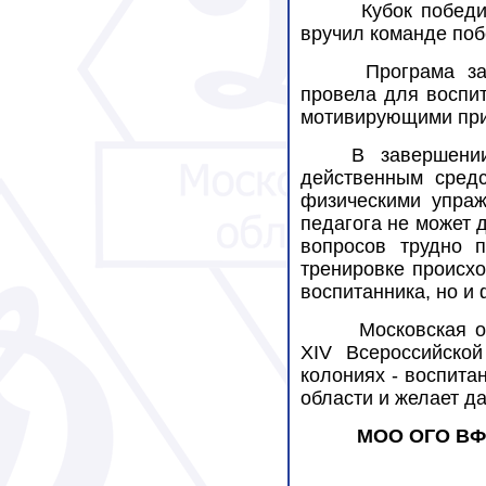
Кубок победи
вручил команде по
Програма за
провела для воспи
мотивирующими прим
В завершени
действенным сред
физическими упраж
педагога не может 
вопросов трудно п
тренировке происх
воспитанника, но и
Московская о
XI
V
Всероссийской 
колониях - воспита
области и желает д
МОО ОГО ВФ