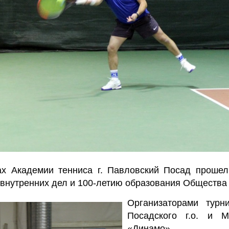
ах Академии тенниса г. Павловский Посад проше
 внутренних дел и 100-летию образования Общества
Организаторами турн
Посадского г.о. и М
«Динамо».