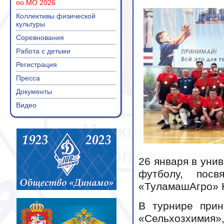
по МО 2026
Коллективы физической
культуры
Соревнования
Работа с детьми
Регистрация
Пресса
Документы
Видео
26 января в уни
футболу, посв
«ТуламашАгро» 
В турнире прин
«Сельхозхимия»,