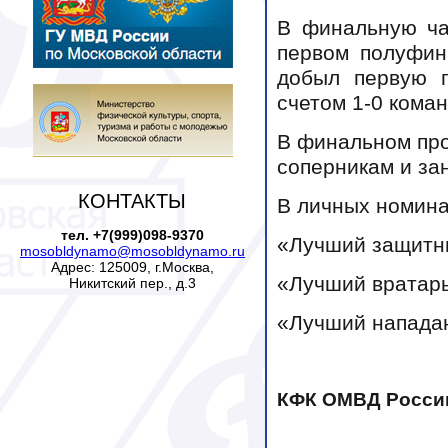
В финальную ча
первом полуфин
добыл первую 
счетом 1-0 кома
В финальном про
соперникам и за
КОНТАКТЫ
В личных номина
тел. +7(999)098-9370
«Лучший защитн
mosobldynamo@mosobldynamo.ru
Адрес: 125009, г.Москва,
«Лучший вратар
Никитский пер., д.3
«Лучший напада
КФК ОМВД России 