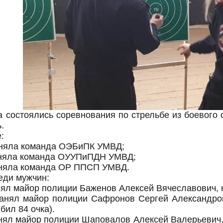
а состоялись соревнования по стрельбе из боевог
.
:
аняла команда ОЭБиПК УМВД;
аняла команда ОУУПиПДН УМВД;
няла команда ОР ППСП УМВД.
еди мужчин:
нял майор полиции Баженов Алексей Вячеславович, 
занял майор полиции Сафронов Сергей Александров
ил 84 очка).
анял майор полиции Шаповалов Алексей Валерьевич