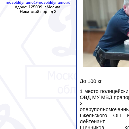
mosobldynamo@mosobldynamo.ru
Адрес: 125009, г.Москва,
Никитский пер., д.3
До 100 кг
1 место полицейски
ОВД МУ МВД прапор
2 ме
оперуполномочен
Гжельского ОП
лейтенант п
Щенников Кон