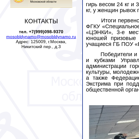
гирь весом 24 кг и 
кг, у женщин рывок 
Итоги первенс
КОНТАКТЫ
ФГКУ «Специальное
тел. +7(999)098-9370
«ЦЭНКИ», 3-е мес
mosobldynamo@mosobldynamo.ru
юношей призовые 
Адрес: 125009, г.Москва,
учащиеся ГБ ПОУ «
Никитский пер., д.3
Победители и
и кубками Управл
администрации гор
культуры, молодежн
а также Федерацие
Экстрима при подд
общественной орга