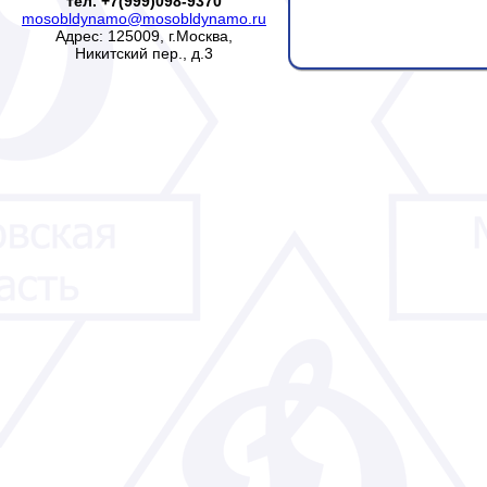
тел. +7(999)098-9370
mosobldynamo@mosobldynamo.ru
Адрес: 125009, г.Москва,
Никитский пер., д.3