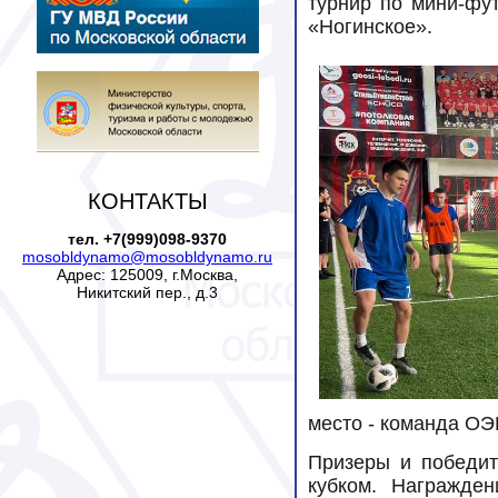
турнир по мини-фу
«Ногинское».
КОНТАКТЫ
тел. +7(999)098-9370
mosobldynamo@mosobldynamo.ru
Адрес: 125009, г.Москва,
Никитский пер., д.3
место - команда О
Призеры и победи
кубком. Награжде