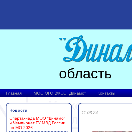
область
Главная
МОО ОГО ВФСО "Динамо"
Контакты
Новости
11.03.24
Спартакиада МОО "Динамо"
и Чемпионат ГУ МВД России
по МО 2026