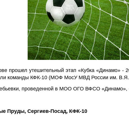
ве прошел утешительный этап «Кубка «Динамо» - 20
и команды КФК-10 (МОФ МосУ МВД России им. В.Я. К
ребьевки, проведенной в МОО ОГО ВФСО «Динамо», 
ые Пруды, Сергиев-Посад, КФК-10