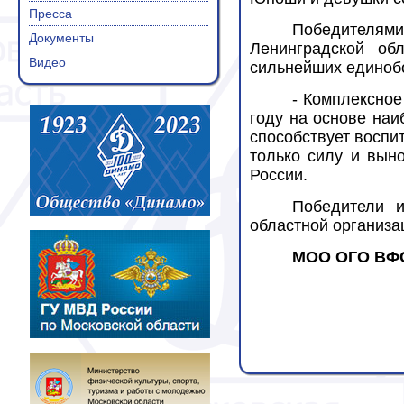
Пресса
Победителям
Документы
Ленинградской об
Видео
сильнейших единоб
- Комплексное
году на основе наи
способствует воспи
только силу и вын
России.
Победители 
областной организ
МОО ОГО ВФ