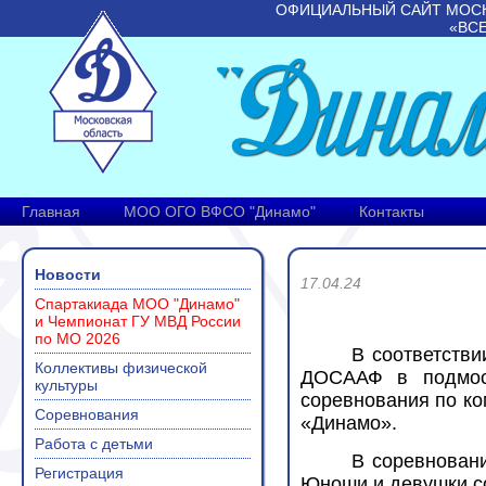
ОФИЦИАЛЬНЫЙ САЙТ МОС
«ВС
Главная
МОО ОГО ВФСО "Динамо"
Контакты
Новости
17.04.24
Спартакиада МОО "Динамо"
и Чемпионат ГУ МВД России
по МО 2026
В соответств
Коллективы физической
ДОСААФ в подмоск
культуры
соревнования по к
Соревнования
«Динамо».
Работа с детьми
В соревновани
Регистрация
Юноши и девушки сос