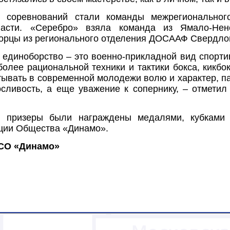
и соревнований стали команды межрегиональног
ласти. «Серебро» взяла команда из Ямало-Нене
орцы из регионального отделения ДОСААФ Свердлов
 единоборство – это военно-прикладной вид спорти
более рациональной техники и тактики бокса, кикбо
тывать в современной молодежи волю и характер, п
осливость, а еще уважение к сопернику, – отмети
и призеры были награждены медалями, кубкам
ации Общества «Динамо».
СО «Динамо»