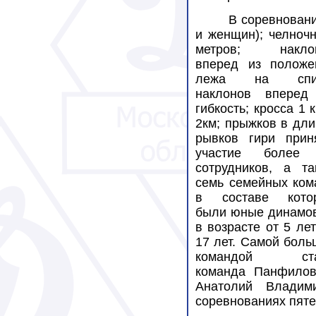
В соревнован
и женщин); челночн
метров; накло
вперед из положе
лежа на спин
наклонов вперед
гибкость; кросса 1 
2км; прыжков в дли
рывков гири прин
участие более
сотрудников, а та
семь семейных ком
в составе кото
были юные динамо
в возрасте от 5 ле
17 лет. Самой боль
командой ста
команда Панфилов
Анатолий Владим
соревнованиях пят