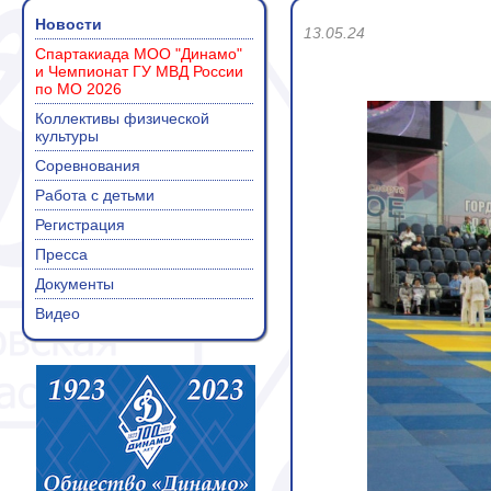
Новости
13.05.24
Спартакиада МОО "Динамо"
и Чемпионат ГУ МВД России
по МО 2026
Коллективы физической
культуры
Соревнования
Работа с детьми
Регистрация
Пресса
Документы
Видео