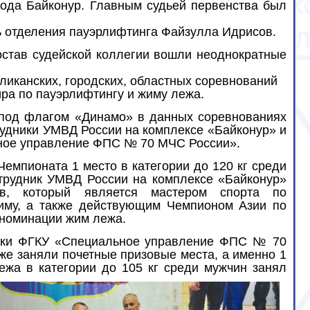
рода Байконур. Главным судьей первенства был
ь отделения пауэрлифтинга Файзулла Идрисов.
остав судейской коллегии вошли неоднократные
ликанских, городских, областных соревнований
ра по пауэрлифтингу и жиму лежа.
под флагом «Динамо» в данных соревнованиях
рудники УМВД России на комплексе «Байконур» и
ое управление ФПС № 70 МЧС России».
Чемпионата 1 место в категории до 120 кг среди
трудник УМВД России на комплексе «Байконур»
ов, который является мастером спорта по
иму, а также действующим Чемпионом Азии по
 номинации жим лежа.
ики ФГКУ «Специальное управление ФПС № 70
же заняли почетные призовые места, а именно 1
жа в категории до 105 кг среди мужчин занял