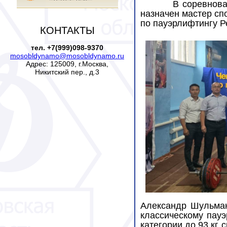
В соревнова
назначен мастер сп
по пауэрлифтингу Р
КОНТАКТЫ
тел. +7(999)098-9370
mosobldynamo@mosobldynamo.ru
Адрес: 125009, г.Москва,
Никитский пер., д.3
Александр Шульман
классическому пау
категории до 93 кг