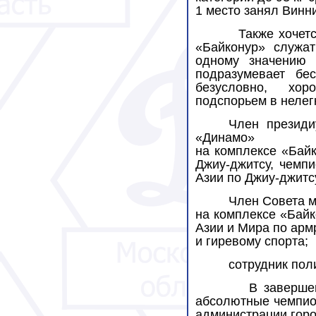
1 место занял Винн
Также хочет
«Байконур» служат
одному значению 
подразумевает бе
безусловно, хор
подспорьем в нелегк
Член президи
«Динамо»
на комплексе «Бай
Джиу-джитсу, чемп
Азии по Джиу-джитс
Член Совета 
на комплексе «Байк
Азии и Мира по арм
и гиревому спорта;
сотрудник пол
В заверше
абсолютные чемпион
администрации горо