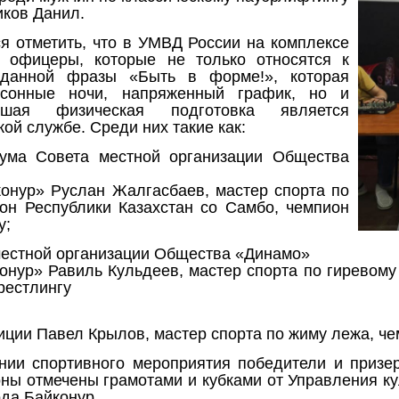
иков Данил.
ся отметить, что в УМВД России на комплексе
 офицеры, которые не только относятся к
данной фразы «Быть в форме!», которая
ссонные ночи, напряженный график, но и
ошая физическая подготовка является
ой службе. Среди них такие как:
ума Совета местной организации Общества
конур» Руслан Жалгасбаев, мастер спорта по
ион Республики Казахстан со Самбо, чемпион
у;
местной организации Общества «Динамо»
онур» Равиль Кульдеев, мастер спорта по гиревому 
рестлингу
иции Павел Крылов, мастер спорта по жиму лежа, че
нии спортивного мероприятия победители и призе
ы отмечены грамотами и кубками от Управления ку
да Байконур.