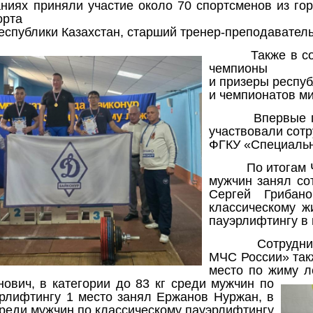
ниях приняли участие около 70 спортсменов из го
орта
еспублики Казахстан, старший тренер-преподавател
Также в с
чемпионы
и призеры респуб
и чемпионатов ми
Впервые 
участвовали сот
ФГКУ «Специальн
По итогам 
мужчин занял со
Сергей Грибан
классическому ж
пауэрлифтингу в
Сотрудн
МЧС России» так
место по жиму
ле
ович, в категории до 83 кг среди мужчин по
эрлифтингу 1 место занял Ержанов Нуржан, в
 среди мужчин по классическому пауэрлифтингу