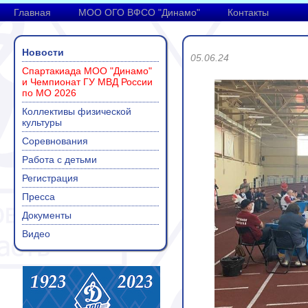
Главная
МОО ОГО ВФСО "Динамо"
Контакты
Новости
05.06.24
Спартакиада МОО "Динамо"
и Чемпионат ГУ МВД России
по МО 2026
Коллективы физической
культуры
Соревнования
Работа с детьми
Регистрация
Пресса
Документы
Видео