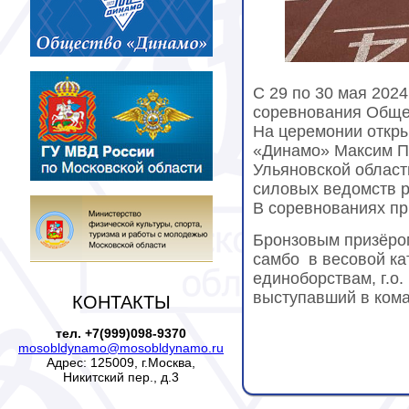
С 29 по 30 мая 202
соревнования Обще
На церемонии откры
«Динамо» Максим П
Ульяновской област
силовых ведомств р
В соревнованиях пр
Бронзовым призёро
самбо в весовой ка
единоборствам, г.о.
выступавший в кома
КОНТАКТЫ
тел. +7(999)098-9370
mosobldynamo@mosobldynamo.ru
Адрес: 125009, г.Москва,
Никитский пер., д.3