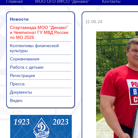
Главная
МОО ОГО ВФСО "Динамо"
Контакты
Новости
11.06.24
Спартакиада МОО "Динамо"
и Чемпионат ГУ МВД России
по МО 2026
Коллективы физической
культуры
Соревнования
Работа с детьми
Регистрация
Пресса
Документы
Видео