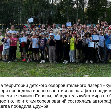
на территории детского оздоровительного лагеря 
еря проведена военно-спортивная эстафета среди во
посетил чемпион Европы, обладатель кубка мира по
адостно, по итогам соревнований состоялась автогра
сегда победила Дружба!