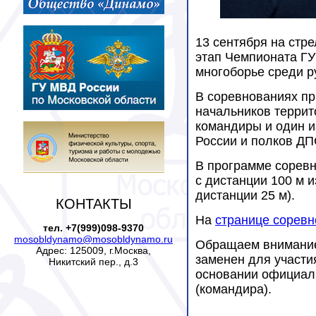
13 сентября на стре
этап Чемпионата ГУ
многоборье среди р
В соревнованиях пр
начальников террит
командиры и один 
России и полков ДП
В программе соревн
с дистанции 100 м и
дистанции 25 м).
КОНТАКТЫ
На
странице соревн
тел. +7(999)098-9370
mosobldynamo@mosobldynamo.ru
Обращаем внимание,
Адрес: 125009, г.Москва,
заменен для участи
Никитский пер., д.3
основании официаль
(командира).