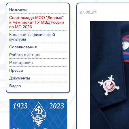
Новости
27.08.24
Спартакиада МОО "Динамо"
и Чемпионат ГУ МВД России
по МО 2026
Коллективы физической
культуры
Соревнования
Работа с детьми
Регистрация
Пресса
Документы
Видео