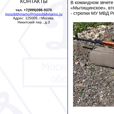
КОНТАКТЫ
В командном звчете
«Мытищинское», вт
тел. +7(999)098-9370
- стрелки МУ МВД Р
mosobldynamo@mosobldynamo.ru
Адрес: 125009, г.Москва,
Никитский пер., д.3