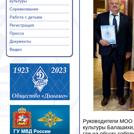
культуры
Соревнования
Работа с детьми
Регистрация
Пресса
Документы
Видео
Руководители МОО 
культуры Балашихи,
где на общих собра