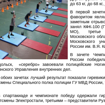
до 63 кг, до 68 кг,
В первой зачет
фаворитом являл
заметным
отрыво
занял КФК-100 (
МО), третье
Московского обл
Московского ун
России им. В.Я. К
В зачете Чемп
России победил
дольск, «серебро» завоевали полицейские Ногин
нского Управления внутренних дел.
 обоих зачетах лучший результат показали гиревик
смены Специального полка полиции ГУ МВД России, 
в спартакиаде и чемпионате победу одержали гир
тсмены Электростали, третьими – представители Ру