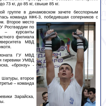
 до 73 кг, до 85 кг, свыше 85 кг.
ной группе в динамовском зачете бесспорным
ась команда КФК-3, победившая соперников с
м. Второе место
ГУ Росгвардии по
 – курсанты
астного филиала
иверситета МВД
икотя.
ионата ГУ МВД
и гиревики УМВД
ска, «бронзу» -
и Шатуры, второе
третье – команда
евики Зарайска,
зы.