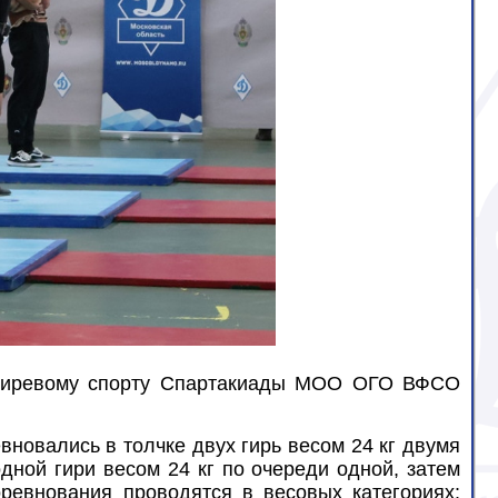
о гиревому спорту Спартакиады МОО ОГО ВФСО
новались в толчке двух гирь весом 24 кг двумя
дной гири весом 24 кг по очереди одной, затем
оревнования проводятся в весовых категориях: