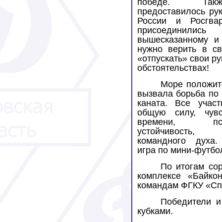
победе.
Та
предоставилось ру
России и Росгвар
присоедин
вышесказанному и 
нужно верить в с
«отпускать» свои ру
обстоятельствах!
Море положит
вызвала борьба по
каната. Все участ
общую силу, чув
времени, псих
устойчивость,
командного духа.
игра по мини-футбо
По итогам со
комплексе «Байко
командам ФГКУ «С
Победители и
кубками.