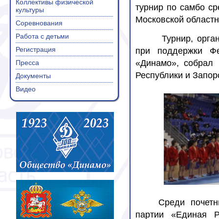
Коллективы физической
турнир по самбо ср
культуры
Московской областн
Соревнования
Работа с детьми
Турнир, орга
Регистрация
при поддержки Фе
«Динамо», собрал 
Пресса
Республики и Запор
Документы
Видео
Сред
и почетн
партии «Единая Р