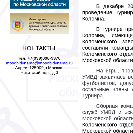
В декабре 20
проведение Турнир
Коломна.
В турнире пр
Коломна, имеющи
Коломенского за
КОНТАКТЫ
составили команды
Коломенского отде
тел. +7(999)098-9370
Московской област
mosobldynamo@mosobldynamo.ru
Адрес: 125009, г.Москва,
На игры, про
Никитский пер., д.3
УМВД заявилась вс
футболистов, допу
остальные члены 
Турнира.
Сборная кома
служб УМВД и «сы
Московской област
Коломенского отде
Московской област